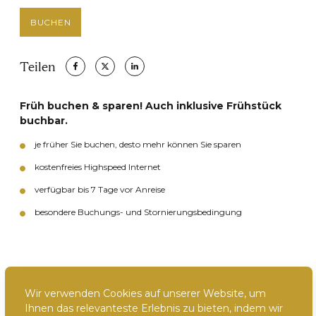
mit unseren
Nutzungsbedingungen
und
BUCHEN
Datenschutzbestimmungen einverstanden
.
Bitte klicken Sie
auf den Link in Ihrer E-Mail, um Ihr Abonnement zu
bestätigen.
Teilen
Früh buchen & sparen! Auch inklusive Frühstück
buchbar.
je früher Sie buchen, desto mehr können Sie sparen
kostenfreies Highspeed Internet
verfügbar bis 7 Tage vor Anreise
besondere Buchungs- und Stornierungsbedingung
Wir verwenden Cookies auf unserer Website, um
Impressum
Datenschutzbestimmungen
AGB
Ihnen das relevanteste Erlebnis zu bieten, indem wir
Nutzungsbedingungen
Barrierefreiheit
Karriere im Reichshof