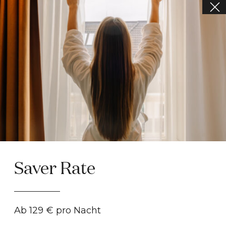
Abonnieren Sie unseren Newsletter
BUCHEN
Melden Sie sich für unseren Newsletter an, um die aktuellsten
Informationen aus dem Reichshof Hamburg zu erhalten und
über unsere spannenden Events und Angebote auf dem
Laufenden zu bleiben.
Saver Rate
ABONNIEREN
Ab 129 € pro Nacht
Mit der Anmeldung zu unserem Newsletter erklären Sie sich