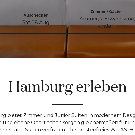
Zimmer / Gäste
Auschecken
1 Zimmer
,
2 Erwachsene
,
Sat 08 Aug
Kinder
Hamburg erleben
rg bietet Zimmer und Junior Suiten in modernem Desig
e und ebene Oberflächen sorgen gleichermaßen für E
Zimmer und Suiten verfügen über kostenfreies W-LAN, H