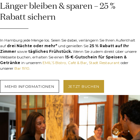
Länger bleiben & sparen – 25 %
Rabatt sichern
In Hamburg jede Menge los. Seien Sie dabei, verlängern Sie Ihren Aufenthalt
auf
drei Nächte oder mehr*
und genießen Sie
25 % Rabatt auf Ihr
Zimmer
sowie
tägliches Frühstück.
Wenn Sie zudem direkt über unsere
Webseite buchen, erhalten Sie einen
15-€-Gutschein für Speisen &
Getränke
in unserem
EMIL’S Bistro, Café & Bar
,
Stadt Restaurant
oder
unserer
Bar 1910
.
MEHR INFORMATIONEN
JETZT BUCHEN